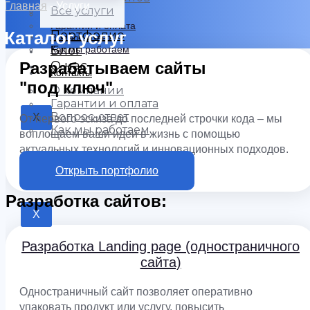
Главная
-
Услуги
Все услуги
О компании
Гарантии и оплата
Каталог услуг
Портфолио
Вопрос-ответ
Блог
Как мы работаем
О нас
Разрабатываем сайты
Контакты
"под ключ"
О компании
Гарантии и оплата
Вопрос-ответ
X
От первого эскиза до последней строчки кода – мы
Как мы работаем
воплощаем ваши идеи в жизнь с помощью
актуальных технологий и инновационных подходов.
Контакты
Калькулятор
Открыть портфолио
Разработка сайтов:
X
Разработка Landing page (одностраничного
сайта)
Одностраничный сайт позволяет оперативно
упаковать продукт или услугу, повысить