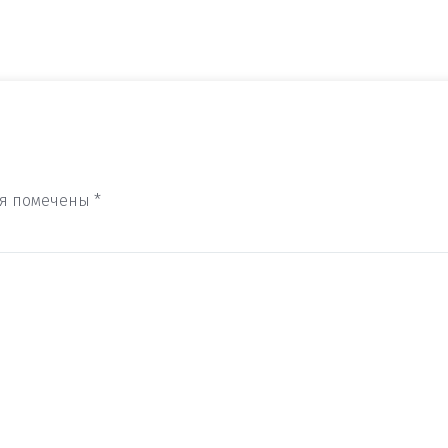
ля помечены
*