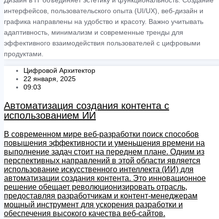
Дизайн в IT объединяет эстетику и функциональность. Создание
интерфейсов, пользовательского опыта (UI/UX), веб-дизайн и
графика направлены на удобство и красоту. Важно учитывать
адаптивность, минимализм и современные тренды для
эффективного взаимодействия пользователей с цифровыми
продуктами.
Цифровой Архитектор
22 января, 2025
09:03
Автоматизация создания контента с
использованием ИИ
В современном мире веб-разработки поиск способов
повышения эффективности и уменьшения времени на
выполнение задач стоит на переднем плане. Одним из
перспективных направлений в этой области является
использование искусственного интеллекта (ИИ) для
автоматизации создания контента. Это инновационное
решение обещает революционизировать отрасль,
предоставляя разработчикам и контент-менеджерам
мощный инструмент для ускорения разработки и
обеспечения высокого качества веб-сайтов.